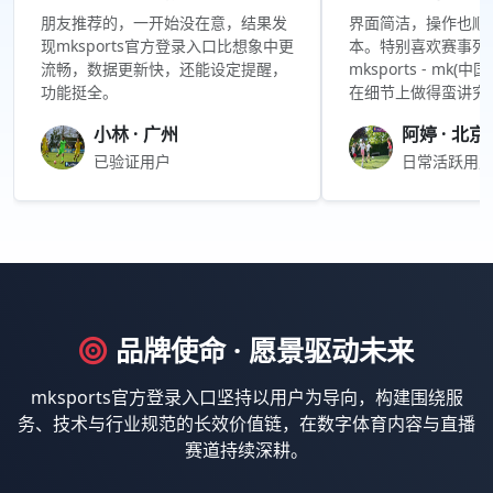
朋友推荐的，一开始没在意，结果发
界面简洁，操作也顺
现mksports官方登录入口比想象中更
本。特别喜欢赛事列
流畅，数据更新快，还能设定提醒，
mksports - mk
功能挺全。
在细节上做得蛮讲究
小林 · 广州
阿婷 · 北京
已验证用户
日常活跃用
品牌使命 · 愿景驱动未来
mksports官方登录入口坚持以用户为导向，构建围绕服
务、技术与行业规范的长效价值链，在数字体育内容与直播
赛道持续深耕。