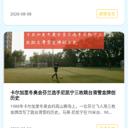
阅读全文
2026-08-08
卡尔加里冬奥会芬兰选手尼凯宁三枚跳台滑雪金牌创
历史
1988年卡尔加里冬奥会的高山赛场上，一位芬兰飞人用三枚
金牌改写了跳台滑雪的历史。马蒂·尼凯宁在70米台、90...