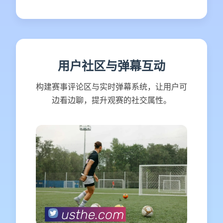
用户社区与弹幕互动
构建赛事评论区与实时弹幕系统，让用户可
边看边聊，提升观赛的社交属性。