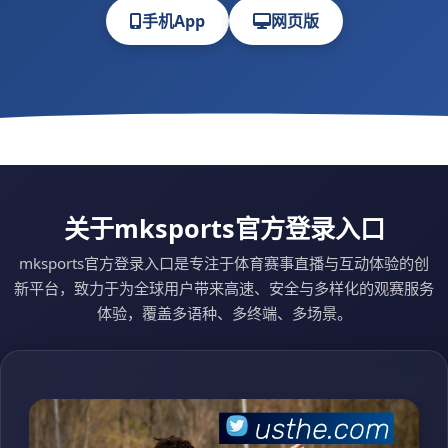
手机App
网页版
关于mksports官方登录入口
mksports官方登录入口是专注于体育赛事直播与互动体验的创
新平台，致力于为全球用户带来高速、安全与多样化的观赛服务
体验，覆盖多语种、多终端、多场景。