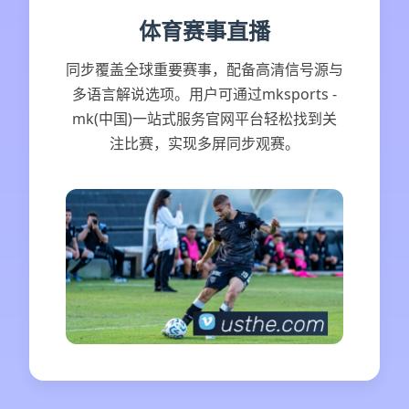
体育赛事直播
同步覆盖全球重要赛事，配备高清信号源与
多语言解说选项。用户可通过mksports -
mk(中国)一站式服务官网平台轻松找到关
注比赛，实现多屏同步观赛。