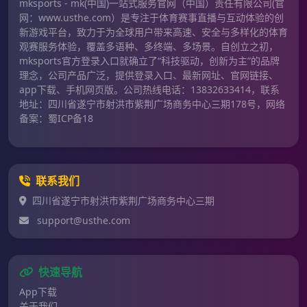
mksports - mk(中国)一站式服务官网（中国）责任有限公司(官
网：www.usthe.com）是专注于体育赛事直播与互动体验的创
新游戏平台，致力于为全球用户带来高速、安全与多样化的体育
观赛服务体验，覆盖多语种、多终端、多场景。自创立之初，
mksports官方登录入口就确立了“科技驱动，创新为主”的品牌
理念，公司产品广泛，提供登录入口、最新网址、官网链接、
app下载、手机网页版。公司热线电话：13832633414，联系
地址：四川省遂宁市射洪市紫荆广场商务中心三期178号，网络
备案：蜀ICP备18
联系我们
四川省遂宁市射洪市紫荆广场商务中心三期
support@usthe.com
快速导航
App下载
关于我们