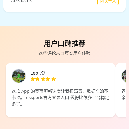
阅读全文
2026-08-06
用户口碑推荐
这些评论来自真实用户体验
Leo_X7
这款 App 的赛事更新速度让我很满意，数据准确不
界
卡顿。mksports官方登录入口 做得比很多平台稳定
余
多了。