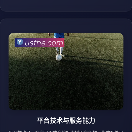
平台技术与服务能力