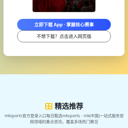
立即下载 App · 掌握核心赛事
不想下载？点击进入网页版
精选推荐
mksports官方登录入口每日甄选mksports - mk(中国)一站式服务官
网领域的重点资讯，覆盖多场热门赛况