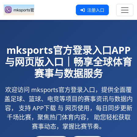
注册入口
mksports官方登录入口
APP
与网页版入口｜畅享全球体育
赛事与数据服务
欢迎访问
mksports官方登录入口
，提供全面覆
盖足球、篮球、电竞等项目的赛事资讯与数据内
容， 支持
APP下载
与
网页使用
，每日同步更新
千场比赛，聚焦热门体育内容， 助您轻松获取
赛事动态，掌握比赛节奏。