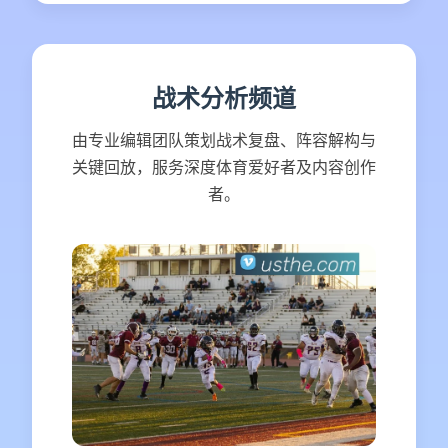
战术分析频道
由专业编辑团队策划战术复盘、阵容解构与
关键回放，服务深度体育爱好者及内容创作
者。